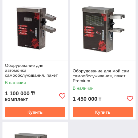
Интернет-магазин современной
качественной и долговечной
аппаратуры для моек
самообслуживания с установкой в
Казахстане
Компания специализируется на производстве,
реализации, а также установке
Оборудование для
инновационных аппаратов для моек
автомойки
Оборудование для мой сам
самообслуживания, пакет
самообслуживания, пакет
самообслуживания. Гарантируем высокий
Standard
Premium
В наличии
сервис, достойное качество, а также
В наличии
1 100 000
₸/
доступные цены. В онлайн каталоге
1 450 000
₸
комплект
представлен широкий ассортимент надежного
оборудования для автомоек
Купить
Купить
самообслуживания в виде комплексов эконом,
стандарт и премиум класса. Тут вы точно
подберете оптимальный для себя вариант.