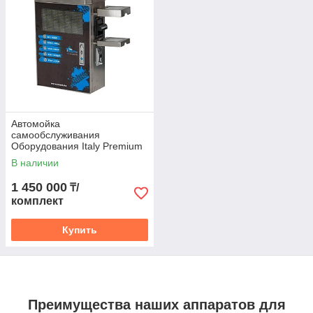
Сотрудничаем с детейлинг студиями,
автомоечными комплексами и частными
автолюбителями. Купить аппаратуру можно с
доставкой по всей территории РК.
Ознакомиться с ассортиментом
Автомойка
самообслуживания
Оборудования Italy Premium
LED экран
В наличии
1 450 000
₸/
комплект
Купить
Преимущества наших аппаратов для