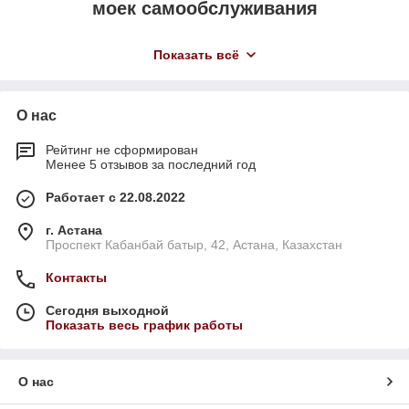
моек самообслуживания
Показать всё
Высокое качество
Соответствие высочайшим современным
евростандартам качества и простота
О нас
обслуживания.
Рейтинг не сформирован
Менее 5 отзывов за последний год
Готовы к работе
Работает с 22.08.2022
Полная комплектация (дозирующие насосы,
г. Астана
прочные шланги, двигатель, терминал, реле
Проспект Кабанбай батыр, 42, Астана, Казахстан
защиты и т.д.)
Контакты
Сегодня выходной
Гарантия
Показать весь график работы
Составляющие от европейских и отечественных
производителей с гарантийным сроком 12
месяцев.
О нас