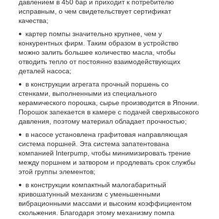
давлением в 450 бар и приходит к потребителю
исправным, о чем свидетельствует сертификат
качества;
картер помпы значительно крупнее, чем у
конкурентных фирм. Таким образом в устройство
можно залить большее количество масла, чтобы
отводить тепло от постоянно взаимодействующих
деталей насоса;
в конструкции агрегата прочный поршень со
стенками, выполненными из специального
керамического порошка, сырье производится в Японии.
Порошок запекается в камере с подачей сверхвысокого
давления, поэтому материал обладает прочностью;
в насосе установлена графитовая направляющая
система поршней. Эта система запатентована
компанией Interpump, чтобы минимизировать трение
между поршнем и затвором и продлевать срок службы
этой группы элементов;
в конструкции компактный малогабаритный
кривошатунный механизм с уменьшенными
вибрационными массами и высоким коэффициентом
скольжения. Благодаря этому механизму помпа