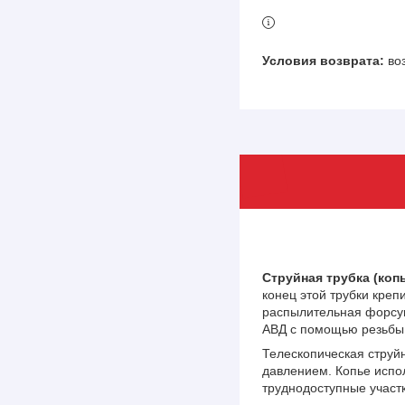
во
Струйная трубка (коп
конец этой трубки креп
распылительная форсунк
АВД с помощью резьбы
Телескопическая струй
давлением. Копье испо
труднодоступные участк